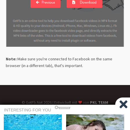
Note:
Make sure you're connected to Facebook on the same
browser (in a different tab), that's important.
©
GetFb.Net
2026
| Entwickelt mit
♥
von
PKL TEAM
Nutzungsbedingungen
Datenschutz-Bestimmungen
Über uns
FAQs
GetFb hostet keine Raubkopien oder urheberrechtlich geschützten Inhalte
auf seinem Server, und alle von Ihnen heruntergeladenen Videos werden