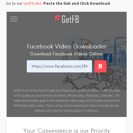
Go to our
GetFb.Net
.
Paste the link and Click Download
.