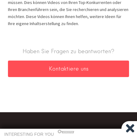
müssen. Dies können Videos von Ihren Top-Konkurrenten oder
Ihren Branchenführern sein, die Sie recherchieren und analysieren
möchten. Diese Videos können Ihnen helfen, weitere Ideen für
Ihre eigene Inhaltserstellung zu finden.
Haben Sie Fragen zu beantworten?
Kontaktiere uns
©
GetFb.Net
2026
| Entwickelt mit
♥
von
PKL TEAM