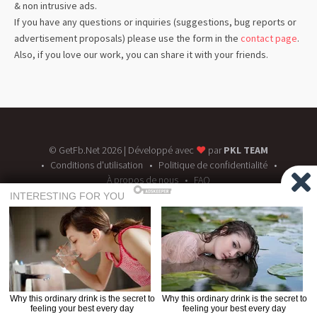
& non intrusive ads.
If you have any questions or inquiries (suggestions, bug reports or
advertisement proposals) please use the form in the
contact page
.
Also, if you love our work, you can share it with your friends.
©
GetFb.Net
2026
| Développé avec
♥
par
PKL TEAM
Conditions d'utilisation
Politique de confidentialité
À propos de nous
FAQ
GetFb n'héberge aucun contenu piraté ou protégé par des droits d'auteur
sur son serveur, et toutes les vidéos que vous téléchargez sont téléchargées
Lire
sur votre système directement à partir de leurs serveurs CDN respectifs.
la clause de non-responsabilité complète.